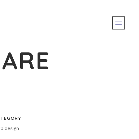
IARE
ATEGORY
b design