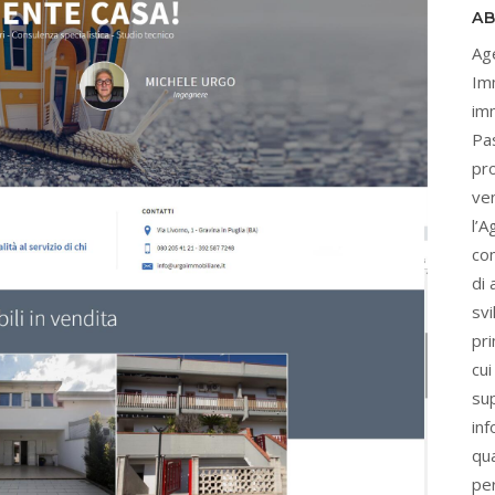
AB
Ag
Imm
im
Pa
pro
ven
l’A
co
di 
sv
pri
cui
su
inf
qua
pe