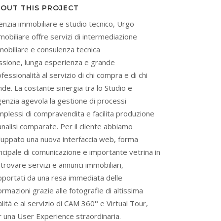
OUT THIS PROJECT
enzia immobiliare e studio tecnico, Urgo
obiliare offre servizi di intermediazione
mobiliare e consulenza tecnica
ssione, lunga esperienza e grande
fessionalità al servizio di chi compra e di chi
de. La costante sinergia tra lo Studio e
genzia agevola la gestione di processi
mplessi di compravendita e facilita produzione
analisi comparate. Per il cliente abbiamo
iluppato una nuova interfaccia web, forma
ncipale di comunicazione e importante vetrina in
 trovare servizi e annunci immobiliari,
pportati da una resa immediata delle
ormazioni grazie alle fotografie di altissima
lità e al servizio di CAM 360° e Virtual Tour,
r una User Experience straordinaria.