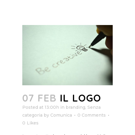
07 FEB
IL LOGO
Posted at 13:00h
in
branding
,
Senza
categoria
by
Comunica
0 Comments
0
Likes